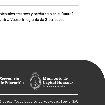
ientales creamos y perdurarán en el futuro?
uisina Vueso, integrante de Greenpeace
©
educ.ar
Todos los derechos reservados. Educ.ar SAU