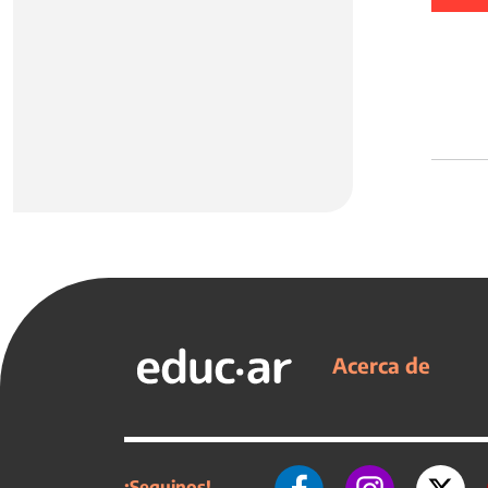
Acerca de
¡Seguinos!