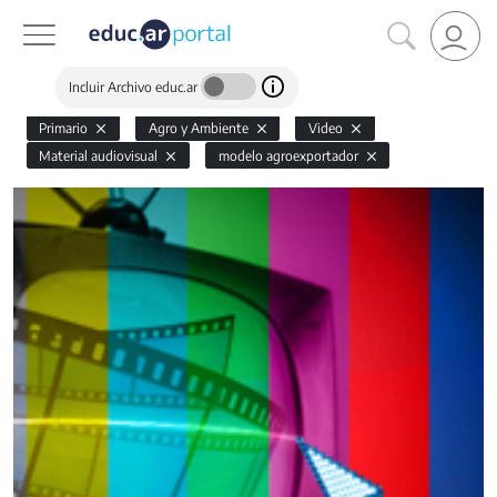
Incluir Archivo educ.ar
Primario
Agro y Ambiente
Video
Material audiovisual
modelo agroexportador