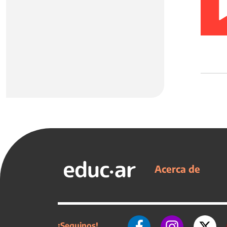
Acerca de
¡Seguinos!