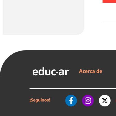
Acerca de
¡Seguinos!