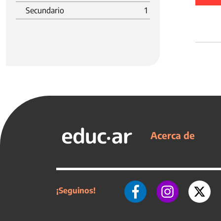
Secundario
1
Acerca de
¡Seguinos!