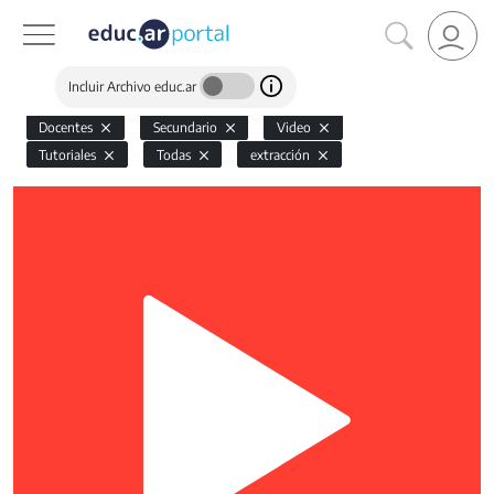
Incluir Archivo educ.ar
Docentes
Secundario
Video
Tutoriales
Todas
extracción