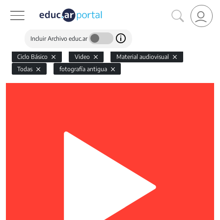
Incluir Archivo educ.ar
Ciclo Básico
Video
Material audiovisual
Todas
fotografía antigua