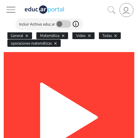
Incluir Archivo educ.ar
General
Matemática
Video
Todas
operaciones matemáticas