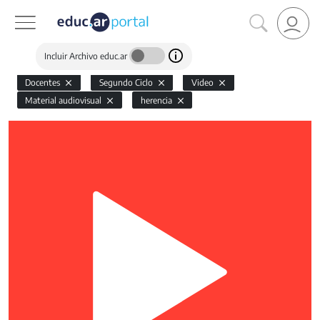
Incluir Archivo educ.ar
Docentes
Segundo Ciclo
Video
Material audiovisual
herencia