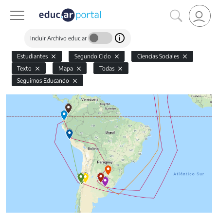
Incluir Archivo educ.ar
Estudiantes
Segundo Ciclo
Ciencias Sociales
Texto
Mapa
Todas
Seguimos Educando