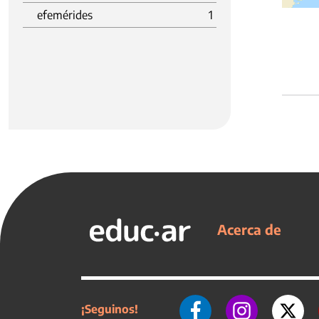
efemérides
1
Acerca de
¡Seguinos!