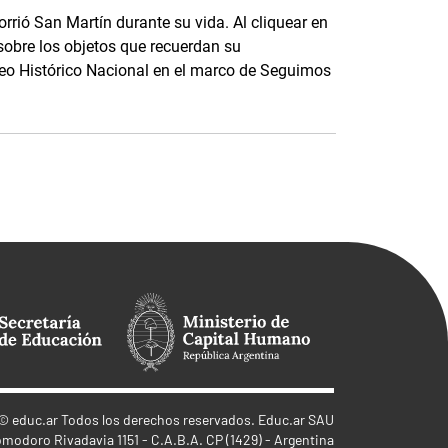
rrió San Martín durante su vida. Al cliquear en
sobre los objetos que recuerdan su
seo Histórico Nacional en el marco de Seguimos
©
educ.ar
Todos los derechos reservados. Educ.ar SAU
omodoro Rivadavia 1151 - C.A.B.A. CP (1429) - Argentina