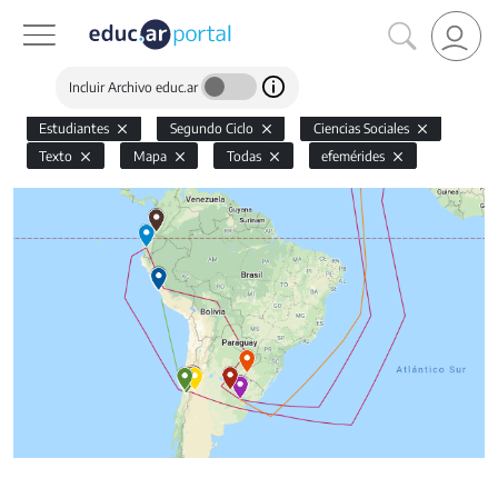
Incluir Archivo educ.ar
Estudiantes
Segundo Ciclo
Ciencias Sociales
Texto
Mapa
Todas
efemérides