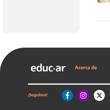
Acerca de
¡Seguinos!