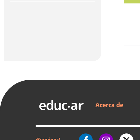
Acerca de
¡Seguinos!