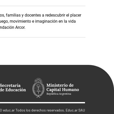
s, familias y docentes a redescubrir el placer
uego, movimiento e imaginación en la vida
ndación Arcor.
©
educ.ar
Todos los derechos reservados. Educ.ar SAU