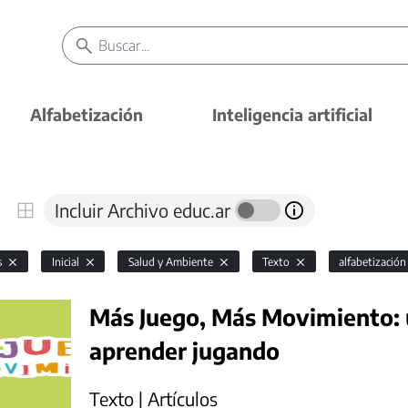
Alfabetización
Inteligencia artificial
Incluir Archivo educ.ar
s
Inicial
Salud y Ambiente
Texto
alfabetizació
Más Juego, Más Movimiento: 
aprender jugando
Texto | Artículos