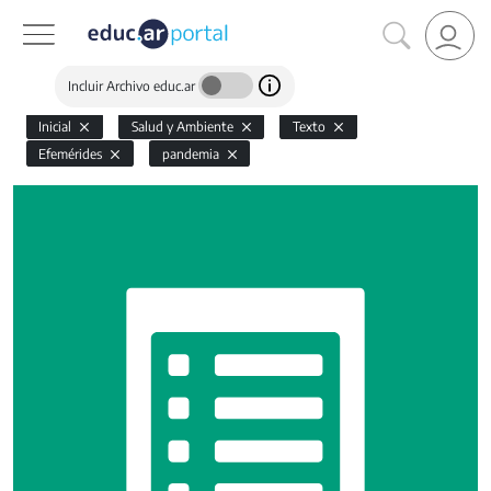
Incluir Archivo educ.ar
Inicial
Salud y Ambiente
Texto
Efemérides
pandemia