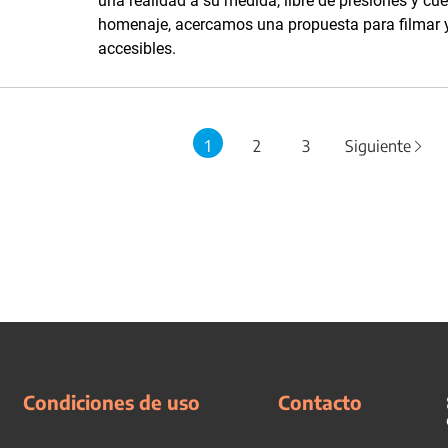
una realidad a su medida, libre de presiones y c
homenaje, acercamos una propuesta para filmar y 
accesibles.
1
2
3
Siguiente
Condiciones de uso
Contacto