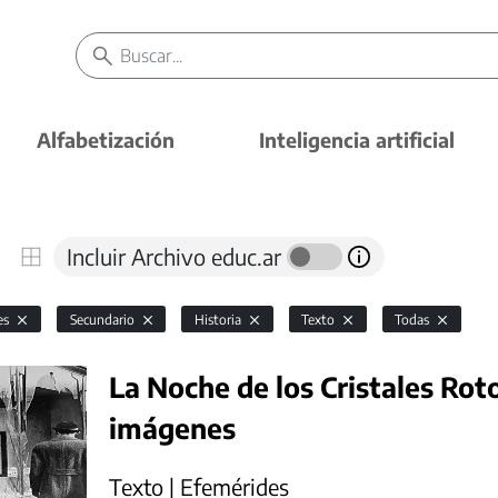
Alfabetización
Inteligencia artificial
Incluir Archivo educ.ar
es
Secundario
Historia
Texto
Todas
La Noche de los Cristales Rot
imágenes
Texto | Efemérides