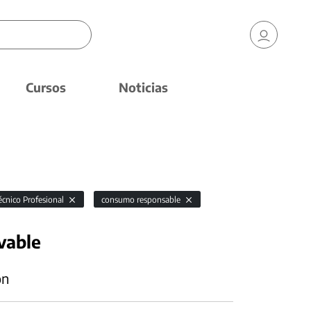
Cursos
Noticias
écnico Profesional
consumo responsable
vable
ón