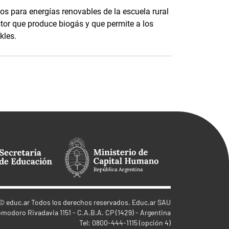
s para energías renovables de la escuela rural
tor que produce biogás y que permite a los
kles.
©
educ.ar
Todos los derechos reservados. Educ.ar SAU
omodoro Rivadavia 1151 - C.A.B.A. CP (1429) - Argentina
Tel: 0800-444-1115 (opción 4)