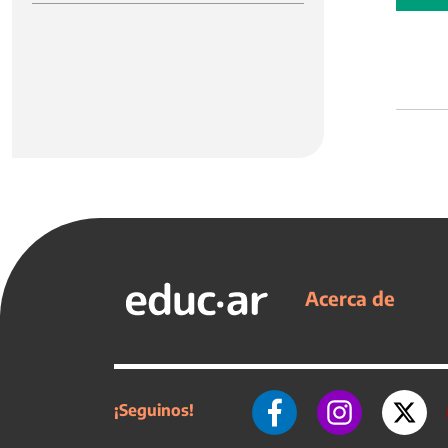
Acerca de
¡Seguinos!