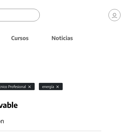
Cursos
Noticias
cnico Profesional
energía
vable
ón