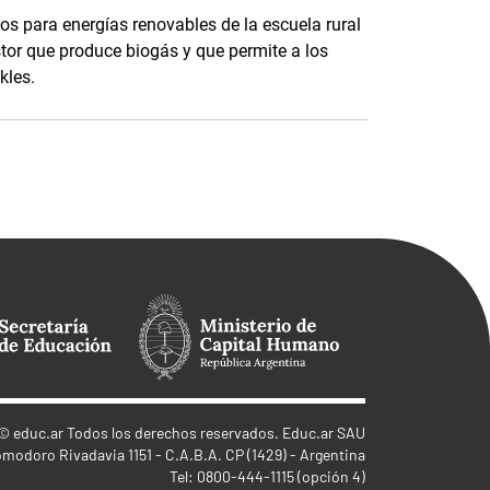
s para energías renovables de la escuela rural
tor que produce biogás y que permite a los
kles.
©
educ.ar
Todos los derechos reservados. Educ.ar SAU
omodoro Rivadavia 1151 - C.A.B.A. CP (1429) - Argentina
Tel: 0800-444-1115 (opción 4)