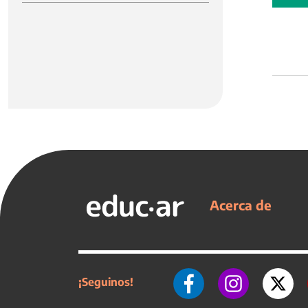
Acerca de
¡Seguinos!