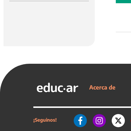
Acerca de
¡Seguinos!