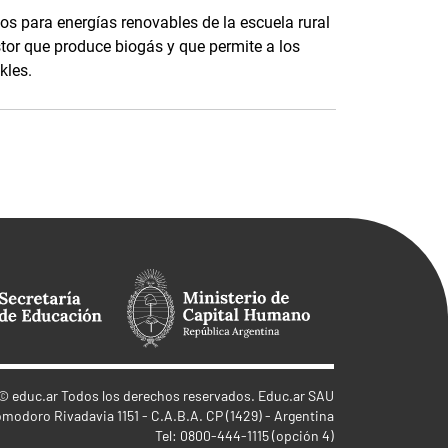
s para energías renovables de la escuela rural
tor que produce biogás y que permite a los
kles.
©
educ.ar
Todos los derechos reservados. Educ.ar SAU
omodoro Rivadavia 1151 - C.A.B.A. CP (1429) - Argentina
Tel: 0800-444-1115 (opción 4)