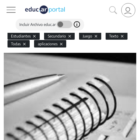
Incluir Archivo educ.ar
Estudiantes
Secundario
Juego
Texto
Todas
aplicaciones