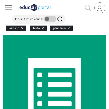
Incluir Archivo educ.ar
Primario
Texto
pandemia