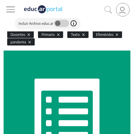
Incluir Archivo educ.ar
Docentes
Primario
Texto
Efemérides
pandemia