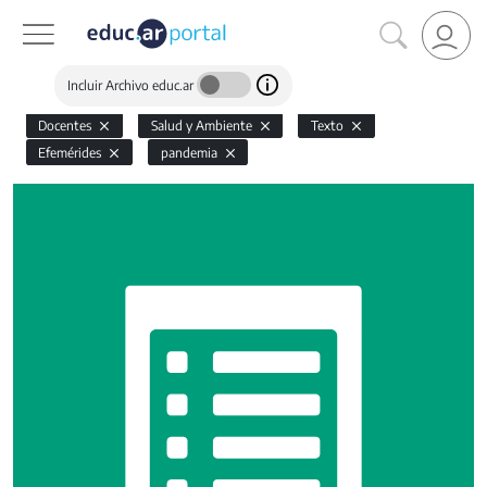
Incluir Archivo educ.ar
Docentes
Salud y Ambiente
Texto
Efemérides
pandemia