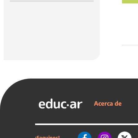
Acerca de
¡Seguinos!