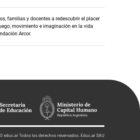
s, familias y docentes a redescubrir el placer
uego, movimiento e imaginación en la vida
ndación Arcor.
©
educ.ar
Todos los derechos reservados. Educ.ar SAU