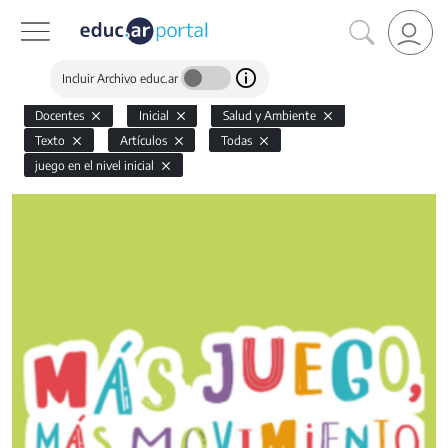
Incluir Archivo educ.ar
Docentes
Inicial
Salud y Ambiente
Texto
Artículos
Todas
juego en el nivel inicial