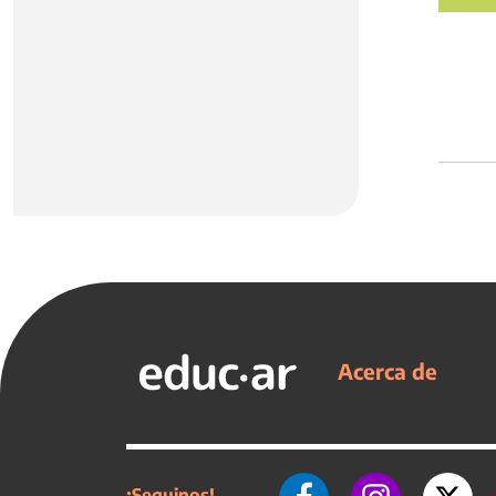
Acerca de
¡Seguinos!