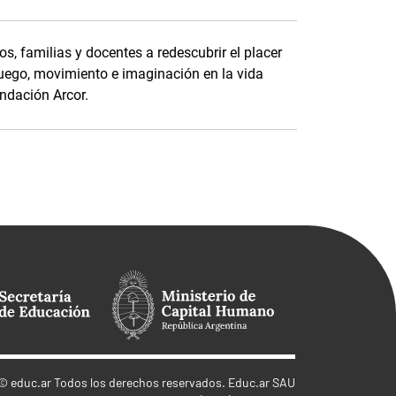
s, familias y docentes a redescubrir el placer
uego, movimiento e imaginación en la vida
ndación Arcor.
©
educ.ar
Todos los derechos reservados. Educ.ar SAU