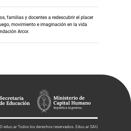
s, familias y docentes a redescubrir el placer
uego, movimiento e imaginación en la vida
ndación Arcor.
©
educ.ar
Todos los derechos reservados. Educ.ar SAU