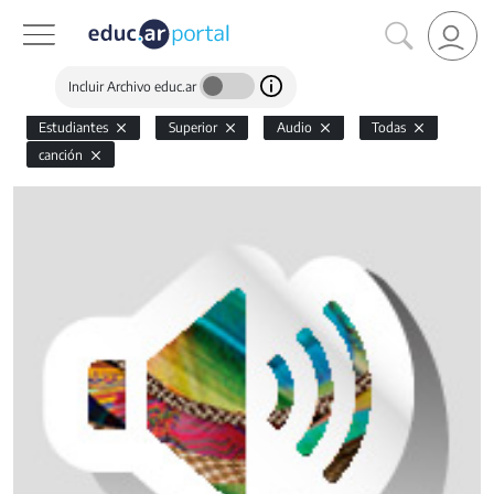
Incluir Archivo educ.ar
Estudiantes
Superior
Audio
Todas
canción