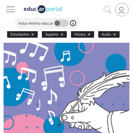
Incluir Archivo educ.ar
Estudiantes
Superior
Música
Audio