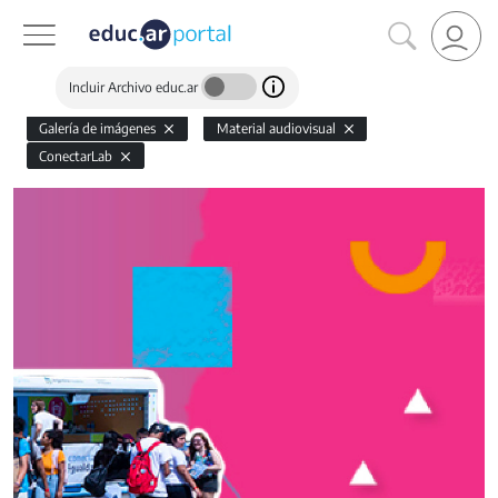
Incluir Archivo educ.ar
Galería de imágenes
Material audiovisual
ConectarLab