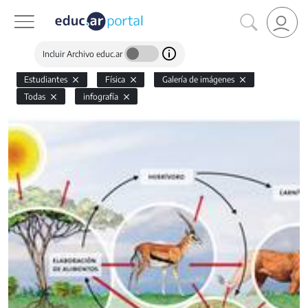
Incluir Archivo educ.ar
Estudiantes
Física
Galería de imágenes
Todas
infografía