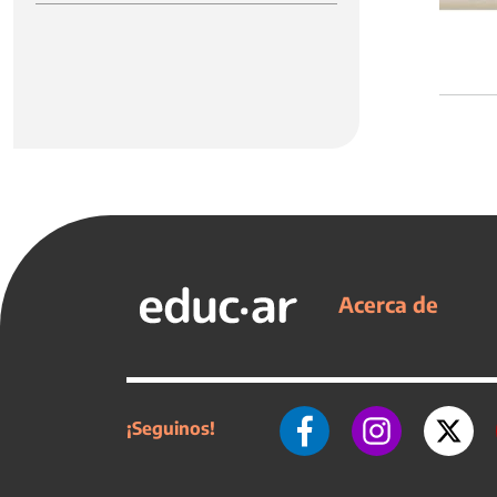
Acerca de
¡Seguinos!