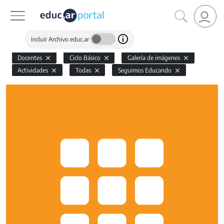
Incluir Archivo educ.ar
Docentes
Ciclo Básico
Galería de imágenes
Actividades
Todas
Seguimos Educando