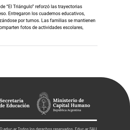
e “El Triángulo” reforzó las trayectorias
eso. Entregaron los cuadernos educativos,
nizándose por turnos. Las familias se mantienen
parten fotos de actividades escolares,
©
educ.ar
Todos los derechos reservados. Educ.ar SAU