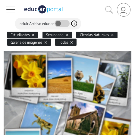
Incluir Archivo educ.ar
Estudiantes
Secundario
Ciencias Naturales
Galería de imágenes
Todas