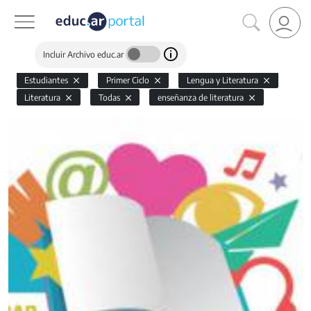
Incluir Archivo educ.ar
Estudiantes
Primer Ciclo
Lengua y Literatura
Literatura
Todas
enseñanza de literatura