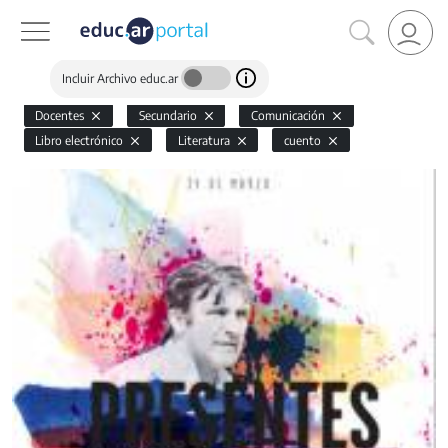
Incluir Archivo educ.ar
Docentes
Secundario
Comunicación
Libro electrónico
Literatura
cuento