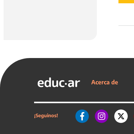
Acerca de
¡Seguinos!