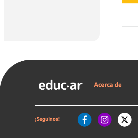
Acerca de
¡Seguinos!