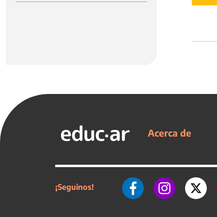
Acerca de
¡Seguinos!