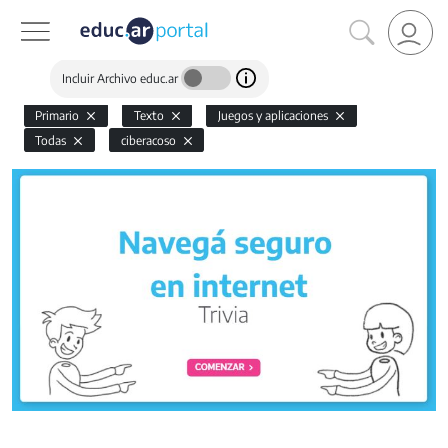
Incluir Archivo educ.ar
Primario
Texto
Juegos y aplicaciones
Todas
ciberacoso