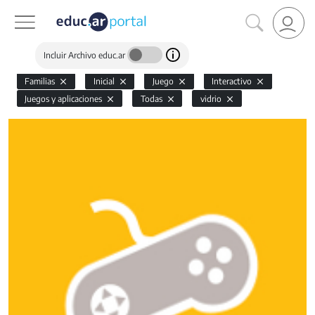
Incluir Archivo educ.ar
Familias
Inicial
Juego
Interactivo
Juegos y aplicaciones
Todas
vidrio