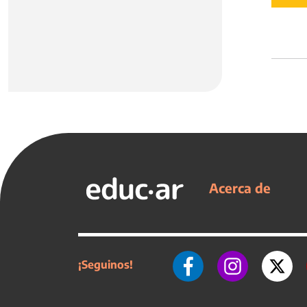
Acerca de
¡Seguinos!