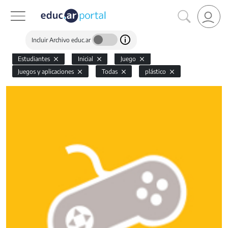
Incluir Archivo educ.ar
Estudiantes
Inicial
Juego
Juegos y aplicaciones
Todas
plástico