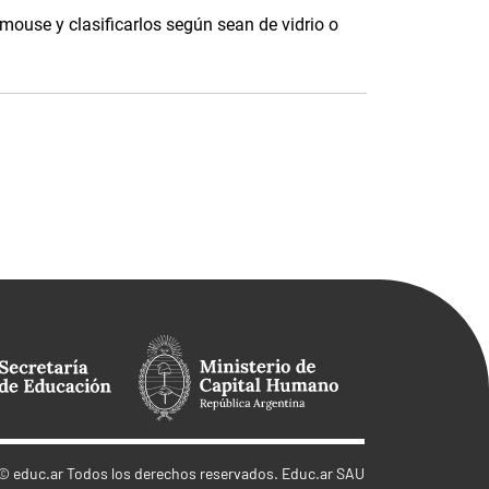
 mouse y clasificarlos según sean de vidrio o
©
educ.ar
Todos los derechos reservados. Educ.ar SAU