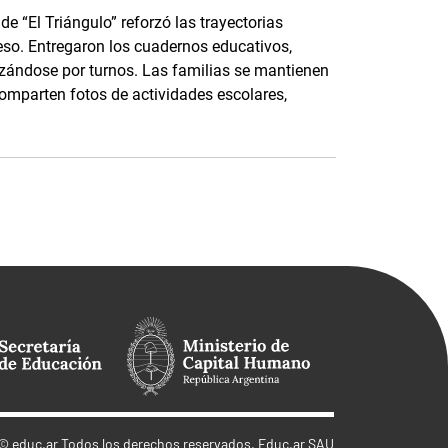
e “El Triángulo” reforzó las trayectorias
eso. Entregaron los cuadernos educativos,
nizándose por turnos. Las familias se mantienen
parten fotos de actividades escolares,
©
educ.ar
Todos los derechos reservados. Educ.ar SAU