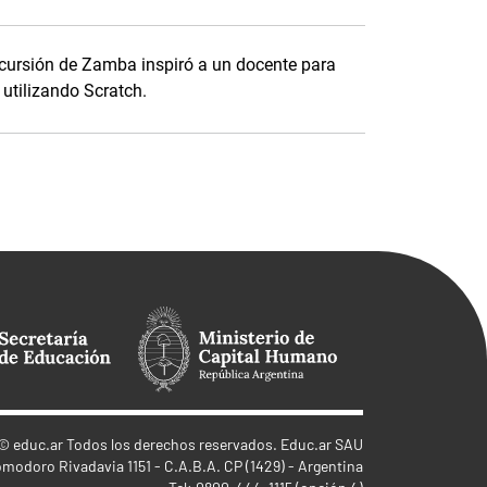
ursión de Zamba inspiró a un docente para
 utilizando Scratch.
©
educ.ar
Todos los derechos reservados. Educ.ar SAU
omodoro Rivadavia 1151 - C.A.B.A. CP (1429) - Argentina