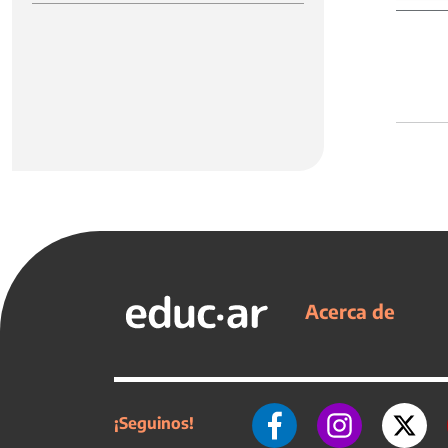
Acerca de
¡Seguinos!