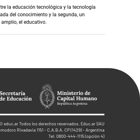
tre la educación tecnológica y la tecnología
zada del conocimiento y la segunda, un
amplio, el educativo.
©
educ.ar
Todos los derechos reservados. Educ.ar SAU
omodoro Rivadavia 1151 - C.A.B.A. CP (1429) - Argentina
Tel: 0800-444-1115 (opción 4)