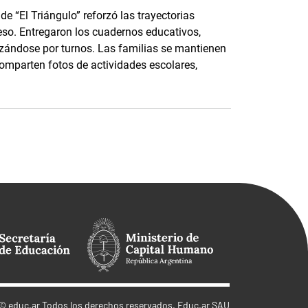
e “El Triángulo” reforzó las trayectorias
eso. Entregaron los cuadernos educativos,
nizándose por turnos. Las familias se mantienen
parten fotos de actividades escolares,
©
educ.ar
Todos los derechos reservados. Educ.ar SAU